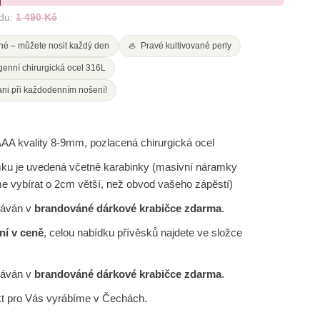
du:
1 490 Kč
né – můžete nosit každý den
🦪 Pravé kultivované perly
genní chirurgická ocel 316L
ani při každodenním nošení!
AAA kvality
8-9mm
, pozlacená chirurgická ocel
ku je uvedená včetně karabinky (masivní náramky
e vybírat o 2cm větší, než obvod vašeho zápěstí)
dáván v
brandováné dárkové krabičce zdarma
.
ní v ceně
, celou nabídku přívěsků najdete ve složce
dáván v
brandováné dárkové krabičce zdarma
.
kt pro Vás vyrábíme v Čechách.