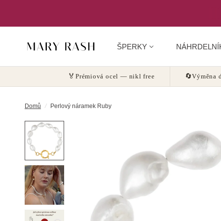
ŠPERKY
NÁHRDELNÍ
🏅
Prémiová ocel — nikl free
🔄
Výměna d
Domů
/
Perlový náramek Ruby