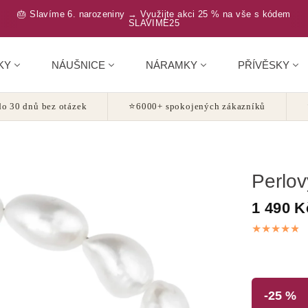
🎂 Slavíme 6. narozeniny → Využijte akci 25 % na vše s kódem
SLAVIME25
KY
NÁUŠNICE
NÁRAMKY
PŘÍVĚSKY
o 30 dnů bez otázek
⭐
6000+ spokojených zákazníků
Perlo
1 490 K
-25 %