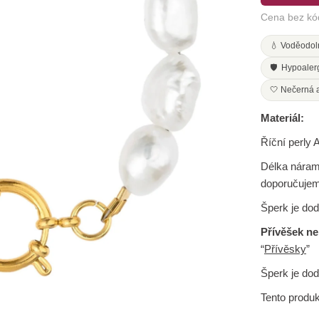
Cena bez kó
💧 Voděodol
🛡️ Hypoaler
🤍 Nečerná 
Materiál:
Říční perly 
Délka náram
doporučujem
Šperk je do
Přívěšek ne
“
Přívěsky
”
Šperk je do
Tento produ