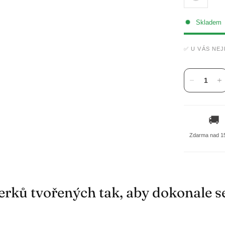
Skladem
✅ U VÁS NE
🚚
Zdarma nad 1
rků tvořených tak, aby dokonale s