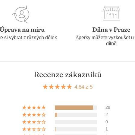
Úprava na míru
Dílna v Praze
e si vybrat z různých délek
šperky můžete vyzkoušet u
dílně
Recenze zákazníků
4.84 z 5
29
2
0
1