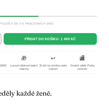
JPOZDĚJI DO 3-5 PRACOVNÍCH DNŮ
PŘIDAT DO KOŠÍKU·
1 490 KČ
🎁
↩️
🏬
590Kč
Luxusní dárkové balení
30 dní na výměnu nebo
Osobní odběr Praha
zdarma
vrácení
centrum
eděly každé ženě.