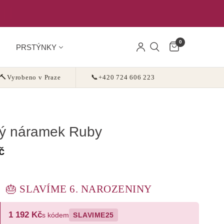
0
PRSTÝNKY
🔨
Vyrobeno v Praze
📞
+420 724 606 223
vý náramek Ruby
č
🎂 SLAVÍME 6. NAROZENINY
1 192 Kč
s kódem
SLAVIME25