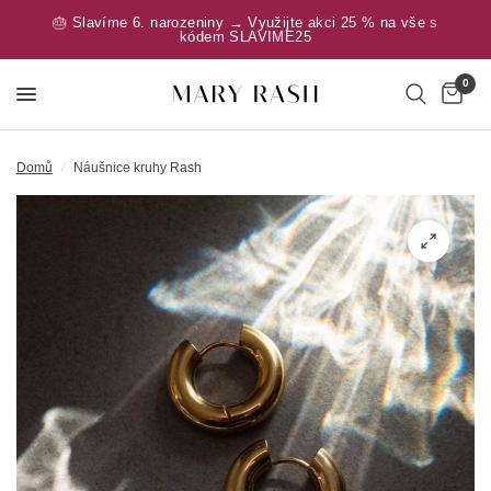
🎂 Slavíme 6. narozeniny → Využijte akci 25 % na vše s
kódem SLAVIME25
0
Domů
/
Náušnice kruhy Rash