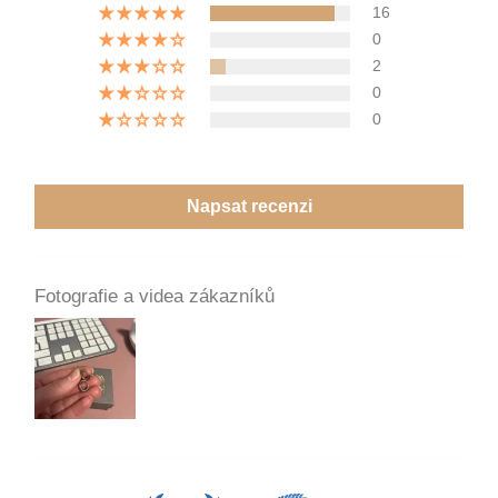
16
0
2
0
0
Napsat recenzi
Fotografie a videa zákazníků