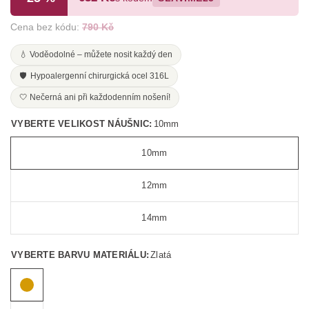
Cena bez kódu:
790 Kč
💧 Voděodolné – můžete nosit každý den
🛡️ Hypoalergenní chirurgická ocel 316L
🤍 Nečerná ani při každodenním nošení!
VYBERTE VELIKOST NÁUŠNIC:
10mm
10mm
12mm
14mm
VYBERTE BARVU MATERIÁLU:
Zlatá