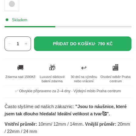
Skladem
PŘIDAT DO KOŠÍKU·
790 KČ
🚚
🎁
↩️
🏬
Zdarma nad 1590Kč
Luxusní dárkové
30 dní na výměnu
Osobní odběr Praha
balení zdarma
nebo vrácení
centrum
✅ Obvykle připraveno za 2–4 dny · Výdejní místo Praha centrum
Často slyšíme od našich zákaznic:
"Jsou to náušnice, které
jsem tak dlouho hledala! Ideální velikost a tvar🥰".
Vnitřní průměr:
10mm/ 12mm
/ 14mm.
V
nější průměr:
20mm
/ 22mm
/ 24 mm