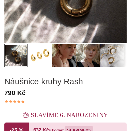
Náušnice kruhy Rash
790 Kč
🎂 SLAVÍME 6. NAROZENINY
-25 %
632 Kč
s kódem
SLAVIME25