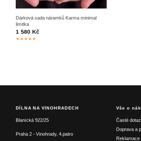
RYCHLÝ NÁHLED
Dárková sada náramků Karma minimal
limitka
1 580 Kč
DÍLNA NA VINOHRADECH
Vše o ná
Blanícká 922/25
Časté dota
Doprava a p
Praha 2 - Vinohrady, 4.patro
Reklamace /