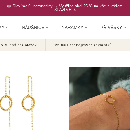
🎂 Slavíme 6. narozeniny → Využijte akci 25 % na vše s kódem
SLAVIME25
KY
NÁUŠNICE
NÁRAMKY
PŘÍVĚSKY
o 30 dnů bez otázek
⭐
6000+ spokojených zákazníků