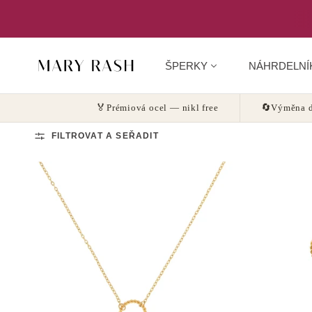
ŠPERKY
NÁHRDELNÍ
🏅
Prémiová ocel — nikl free
🔄
Výměna d
FILTROVAT A SEŘADIT