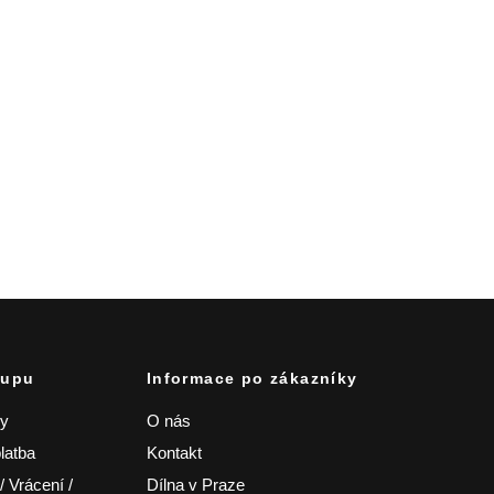
kupu
Informace po zákazníky
zy
O nás
latba
Kontakt
 Vrácení /
Dílna v Praze