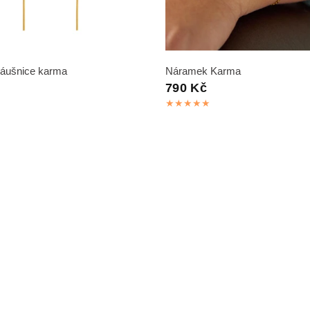
RYCHLÝ NÁHLED
RYCHLÝ NÁHLED
náušnice karma
Náramek Karma
790 Kč