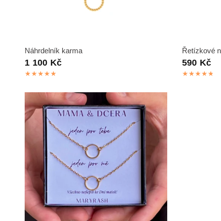
RYCHLÝ NÁHLED
Náhrdelník karma
Řetízkové 
1 100 Kč
590 Kč