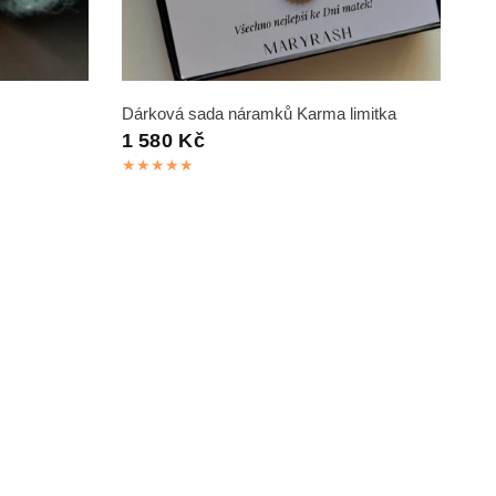
RYCHLÝ NÁHLED
Dárková sada náramků Karma limitka
1 580 Kč