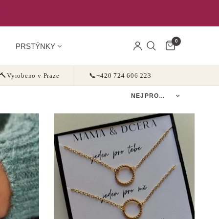
0
PRSTÝNKY
🔨
Vyrobeno v Praze
📞
+420 724 606 223
Seřadit podle