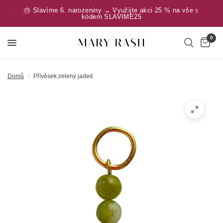
🎂 Slavíme 6. narozeniny → Využijte akci 25 % na vše s
kódem SLAVIME25
0
Domů
/
Přívěsek zelený jadeit