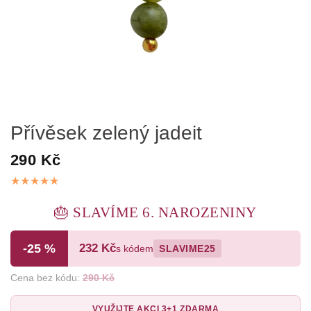
Přívěsek zelený jadeit
290 Kč
🎂 SLAVÍME 6. NAROZENINY
-25 %
232 Kč
s kódem
SLAVIME25
Cena bez kódu:
290 Kč
VYUŽIJTE AKCI 3+1 ZDARMA