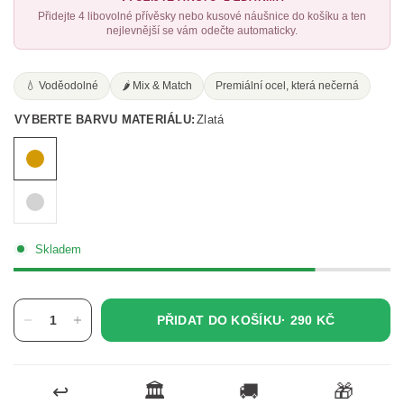
Přidejte 4 libovolné přívěsky nebo kusové náušnice do košíku a ten
nejlevnější se vám odečte automaticky.
💧 Voděodolné
🌶️ Mix & Match
Premiální ocel, která nečerná
VYBERTE BARVU MATERIÁLU:
Zlatá
Skladem
PŘIDAT DO KOŠÍKU·
290 KČ
↩️
🏛️
🚚
🎁