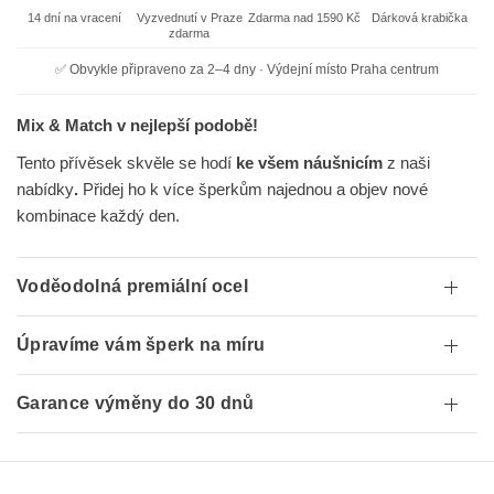
14 dní na vracení
Vyzvednutí v Praze
Zdarma nad 1590 Kč
Dárková krabička
zdarma
✅ Obvykle připraveno za 2–4 dny · Výdejní místo Praha centrum
Mix & Match v nejlepší podobě!
Tento přívěsek skvěle se hodí
ke všem náušnicím
z naši
nabídky
.
Přidej ho k více šperkům najednou a objev nové
kombinace každý den.
Voděodolná premiální ocel
Úpravíme vám šperk na míru
Garance výměny do 30 dnů