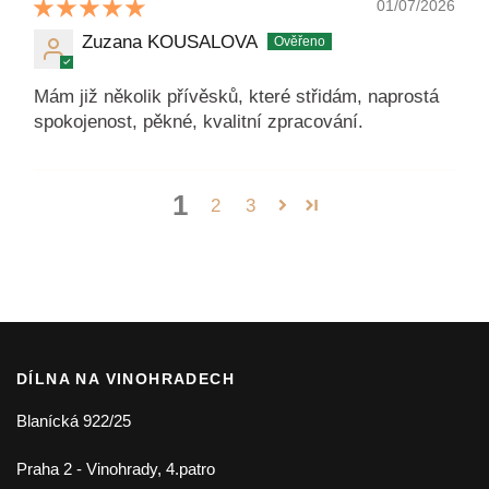
01/07/2026
Zuzana KOUSALOVA
Mám již několik přívěsků, které střidám, naprostá
spokojenost, pěkné, kvalitní zpracování.
1
2
3
DÍLNA NA VINOHRADECH
Blanícká 922/25
Praha 2 - Vinohrady, 4.patro