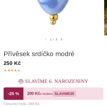
1
/
3
Přívěsek srdíčko modré
250 Kč
🎂 SLAVÍME 6. NAROZENINY
-25 %
200 Kč
s kódem
SLAVIME25
Cena bez kódu:
250 Kč