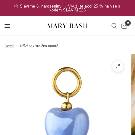
🎂 Slavíme 6. narozeniny → Využijte akci 25 % na vše s
kódem SLAVIME25
0
Domů
/
Přívěsek srdíčko modré