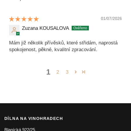
01/07/2026
Zuzana KOUSALOVA
Mám již několik přívěsků, které střidám, naprostá
spokojenost, pěkné, kvalitní zpracování.
1
2
3
DÍLNA NA VINOHRADECH
Blanícká 922/25