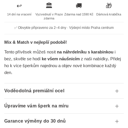
↩️
🏛️
🚚
🎁
14 dní na vracení
Vyzvednutí v Praze
Zdarma nad 1590 Kč
Dárková krabička
zdarma
✅ Obvykle připraveno za 2–4 dny · Výdejní místo Praha centrum
Mix & Match v nejlepší podobě!
Tento přívěsek můžeš nosit
na náhrdelníku s karabinkou
i
bez, skvěle se hodí
ke všem náušnicím
z naši nabídky
.
Přidej
ho k více šperkům najednou a objev nové kombinace každý
den.
Voděodolná premiální ocel
Úpravíme vám šperk na míru
Garance výměny do 30 dnů