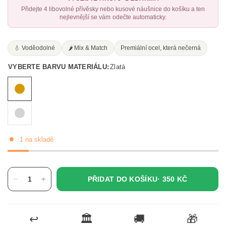
Přidejte 4 libovolné přívěsky nebo kusové náušnice do košíku a ten
nejlevnější se vám odečte automaticky.
💧 Voděodolné
🌶️ Mix & Match
Premiální ocel, která nečerná
VYBERTE BARVU MATERIÁLU:
Zlatá
1 na skladě
PŘIDAT DO KOŠÍKU·
350 KČ
↩️
🏛️
🚚
🎁