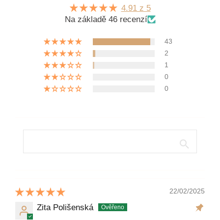
4.91 z 5
Na základě 46 recenzí
43
2
1
0
0
22/02/2025
Zita Polišenská