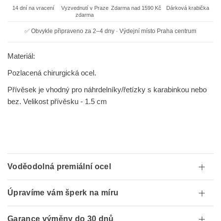
14 dní na vracení
Vyzvednutí v Praze
Zdarma nad 1590 Kč
Dárková krabička
zdarma
✅ Obvykle připraveno za 2–4 dny · Výdejní místo Praha centrum
Materiál:
Pozlacená chirurgická ocel.
Přívěsek je vhodný pro náhrdelníky/řetízky s karabinkou nebo
bez. Velikost přívěsku - 1.5 cm
Voděodolná premiální ocel
Úpravíme vám šperk na míru
Garance výměny do 30 dnů