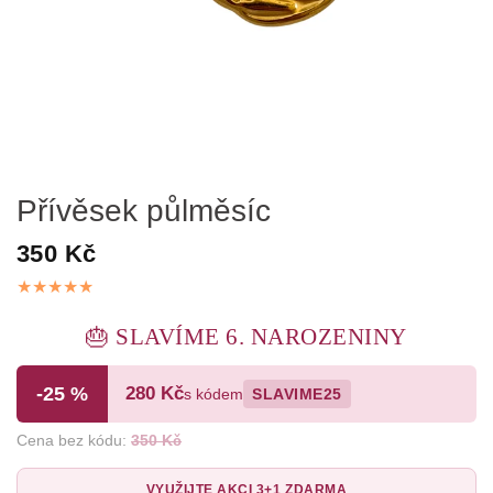
Přívěsek půlměsíc
350 Kč
🎂 SLAVÍME 6. NAROZENINY
-25 %
280 Kč
s kódem
SLAVIME25
Cena bez kódu:
350 Kč
VYUŽIJTE AKCI 3+1 ZDARMA