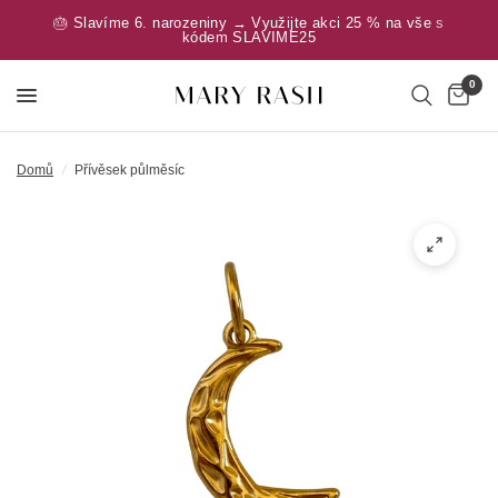
🎂 Slavíme 6. narozeniny → Využijte akci 25 % na vše s
kódem SLAVIME25
0
Domů
/
Přívěsek půlměsíc