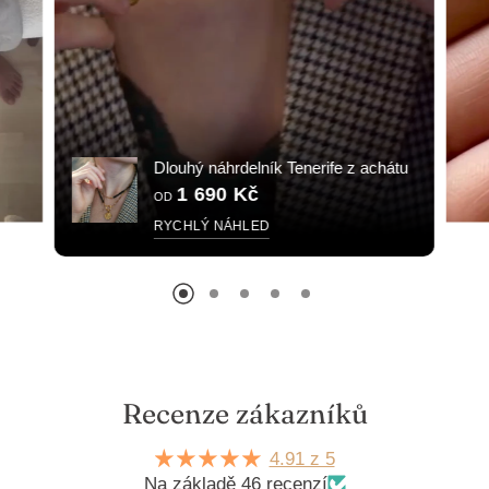
Dlouhý náhrdelník Tenerife z achátu
1 690 Kč
OD
RYCHLÝ NÁHLED
Recenze zákazníků
4.91 z 5
Na základě 46 recenzí