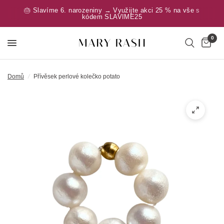
🎂 Slavíme 6. narozeniny → Využijte akci 25 % na vše s
kódem SLAVIME25
0
Domů
/
Přívěsek perlové kolečko potato