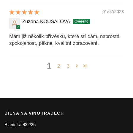
01/07/2026
Zuzana KOUSALOVA
Mám již několik přívěsků, které střidám, naprostá
spokojenost, pěkné, kvalitní zpracování.
1
2
3
DÍLNA NA VINOHRADECH
Blanícká 922/25