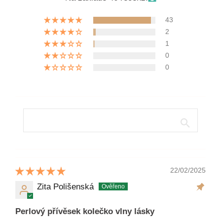
43
2
1
0
0
22/02/2025
Zita Polišenská
Perlový přívěsek kolečko vlny lásky