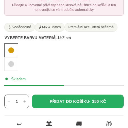
Přidejte 4 libovolné přívěsky nebo kusové náušnice do košíku a ten
nejlevnější se vám odečte automaticky.
💧 Voděodolné
🌶️ Mix & Match
Premiální ocel, která nečerná
VYBERTE BARVU MATERIÁLU:
Zlatá
Skladem
PŘIDAT DO KOŠÍKU·
350 KČ
↩️
🏛️
🚚
🎁