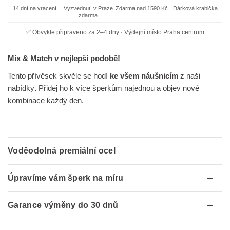
14 dní na vracení
Vyzvednutí v Praze
Zdarma nad 1590 Kč
Dárková krabička
zdarma
✅ Obvykle připraveno za 2–4 dny · Výdejní místo Praha centrum
Mix & Match v nejlepší podobě!
Tento přívěsek skvěle se hodí
ke všem náušnicím
z naši
nabídky
.
Přidej ho k více šperkům najednou a objev nové
kombinace každý den.
Voděodolná premiální ocel
Úpravíme vám šperk na míru
Garance výměny do 30 dnů