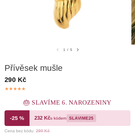
1
/
5
Přívěsek mušle
290 Kč
🎂 SLAVÍME 6. NAROZENINY
-25 %
232 Kč
s kódem
SLAVIME25
Cena bez kódu:
290 Kč