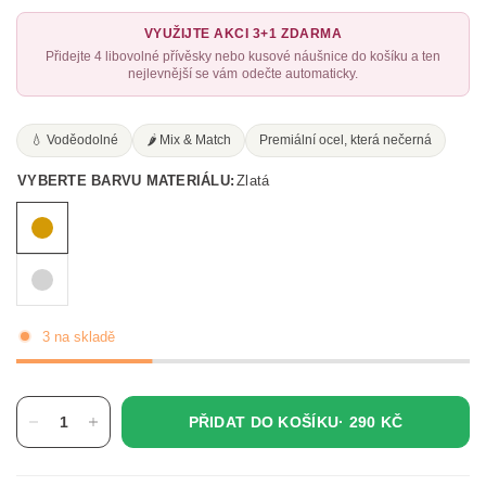
VYUŽIJTE AKCI 3+1 ZDARMA
Přidejte 4 libovolné přívěsky nebo kusové náušnice do košíku a ten
nejlevnější se vám odečte automaticky.
💧 Voděodolné
🌶️ Mix & Match
Premiální ocel, která nečerná
VYBERTE BARVU MATERIÁLU:
Zlatá
3 na skladě
PŘIDAT DO KOŠÍKU·
290 KČ