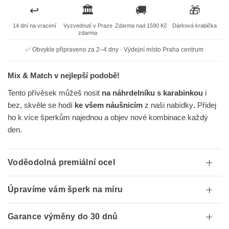
↩️
🏛️
🚚
🎁
14 dní na vracení
Vyzvednutí v Praze
Zdarma nad 1590 Kč
Dárková krabička
zdarma
✅ Obvykle připraveno za 2–4 dny · Výdejní místo Praha centrum
Mix & Match v nejlepší podobě!
Tento přívěsek můžeš nosit
na náhrdelníku s karabinkou
i
bez, skvěle se hodí
ke všem náušnicím
z naši nabídky
.
Přidej
ho k více šperkům najednou a objev nové kombinace každý
den.
Voděodolná premiální ocel
Úpravíme vám šperk na míru
Garance výměny do 30 dnů