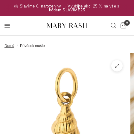
🎂 Slavíme 6. narozeniny → Využijte akci 25 % na vše s
kódem SLAVIME25
0
Domů
/
Přívěsek mušle