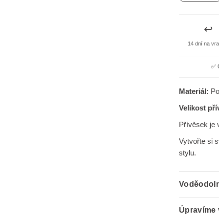
↩️
14 dní na vr
✅ 
Materiál:
Poz
Velikost př
Přívěsek je 
Vytvořte si 
stylu.
Voděodoln
Úpravíme 