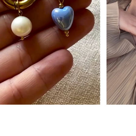
Náušnice kruhy Rash
790 Kč
RYCHLÝ NÁHLED