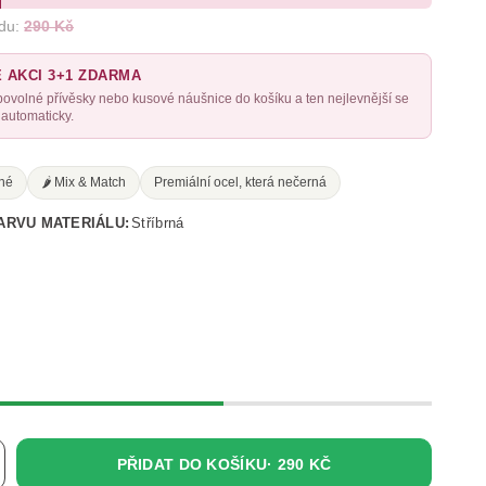
du:
290 Kč
E AKCI 3+1 ZDARMA
libovolné přívěsky nebo kusové náušnice do košíku a ten nejlevnější se
automaticky.
né
🌶️ Mix & Match
Premiální ocel, která nečerná
ARVU MATERIÁLU:
Stříbrná
PŘIDAT DO KOŠÍKU·
290 KČ