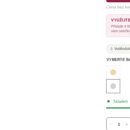
Cena bez kó
VYUŽIJT
Přidejte 4 
vám odečte 
💧 Voděodol
VYBERTE B
Zlatá
Skladem