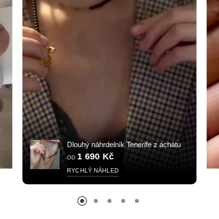
y
Dlouhý náhrdelník Tenerife z achátu
1 690 Kč
OD
RYCHLÝ NÁHLED