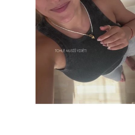
Perlový náhrdelník s karabinkou Vln
lásky
2 290 Kč
OD
RYCHLÝ NÁHLED