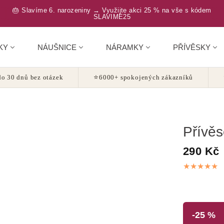
🎂 Slavíme 6. narozeniny → Využijte akci 25 % na vše s kódem
SLAVIME25
KY
NÁUŠNICE
NÁRAMKY
PŘÍVĚSKY
o 30 dnů bez otázek
⭐
6000+ spokojených zákazníků
Přívě
290 Kč
-25 %