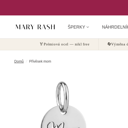
ŠPERKY
NÁHRDELNÍ
🏅
Prémiová ocel — nikl free
🔄
Výměna d
Domů
/
Přívěsek mom