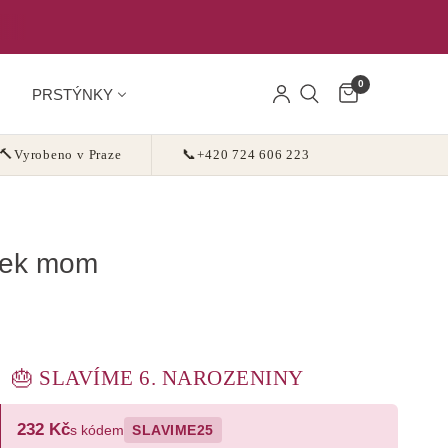
0
PRSTÝNKY
🔨
Vyrobeno v Praze
📞
+420 724 606 223
sek mom
🎂 SLAVÍME 6. NAROZENINY
232 Kč
s kódem
SLAVIME25