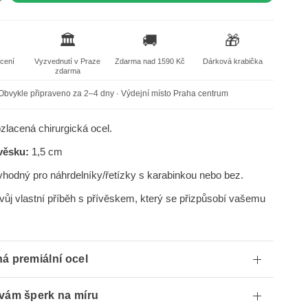
🏛️
🚚
🎁
acení
Vyzvednutí v Praze
Zdarma nad 1590 Kč
Dárková krabička
zdarma
Obvykle připraveno za 2–4 dny · Výdejní místo Praha centrum
lacená chirurgická ocel.
ívěsku:
1,5 cm
vhodný pro náhrdelníky/řetízky s karabinkou nebo bez.
svůj vlastní příběh s přívěskem, který se přizpůsobí vašemu
á premiální ocel
vám šperk na míru