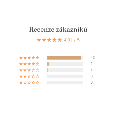
Recenze zákazníků
4.91 z 5
43
2
1
0
0