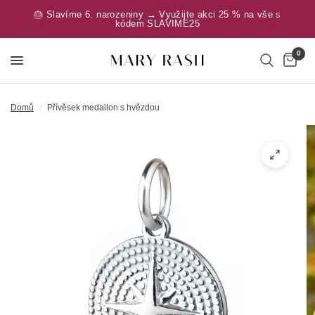
🎂 Slavíme 6. narozeniny → Využijte akci 25 % na vše s
kódem SLAVIME25
0
Domů
/
Přívěsek medailon s hvězdou