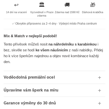
↩️
🏛️
🚚
🎁
14 dní na vracení
Vyzvednutí v Praze
Zdarma nad 1590 Kč
Dárková krabička
zdarma
✅ Obvykle připraveno za 2–4 dny · Výdejní místo Praha centrum
Mix & Match v nejlepší podobě!
Tento přívěsek můžeš nosit
na náhrdelníku s karabinkou
i
bez, skvěle se hodí
ke všem náušnicím
z naši nabídky
.
Přidej
ho k více šperkům najednou a objev nové kombinace každý
den.
Voděodolná premiální ocel
Úpravíme vám šperk na míru
Garance výměny do 30 dnů