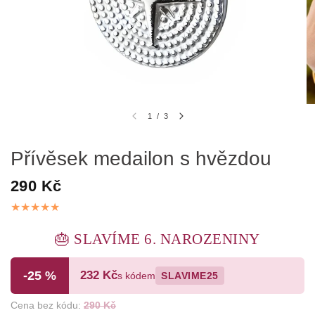
1
/
3
Přívěsek medailon s hvězdou
290 Kč
🎂 SLAVÍME 6. NAROZENINY
-25 %
232 Kč
s kódem
SLAVIME25
Cena bez kódu:
290 Kč