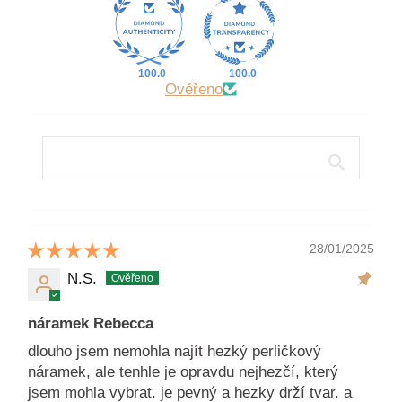
100.0
100.0
Ověřeno
28/01/2025
N.S.
náramek Rebecca
dlouho jsem nemohla najít hezký perličkový
náramek, ale tenhle je opravdu nejhezčí, který
jsem mohla vybrat. je pevný a hezky drží tvar. a