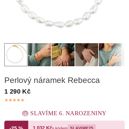
Perlový náramek Rebecca
1 290 Kč
🎂 SLAVÍME 6. NAROZENINY
-25 %
1 032 Kč
s kódem
SLAVIME25