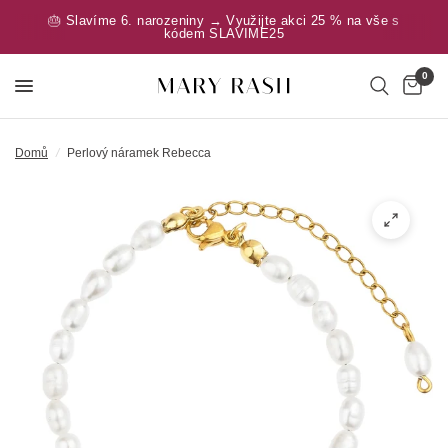
🎂 Slavíme 6. narozeniny → Využijte akci 25 % na vše s
kódem SLAVIME25
0
Domů
/
Perlový náramek Rebecca