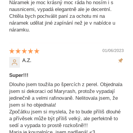
Náramek je moc krásný moc ráda ho nosím i s
nausnicemi, vypadá elegantně ale je decentní.
Chtěla bych pochválit paní za ochotu mi na
náramek udělat jiné zapínání než je v nabídce u
náramku.
01/06/2023
A.Z.
Super!!!
Dlouho jsem toužila po špercích z perel. Objednala
jsem si dekoraci od Maryrash, protože vypadají
jedinečně a velmi rafinovaně. Nelitovala jsem, že
jsem si ho objednala!
Zpočátku jsem si myslela, že to bude příliš dlouhé
a přívěsek může být příliš velký, ale perfektně to
sedí a vypada to prostě rozkošně!!!
Maria je kouzelníce, jsem nadšená! <3