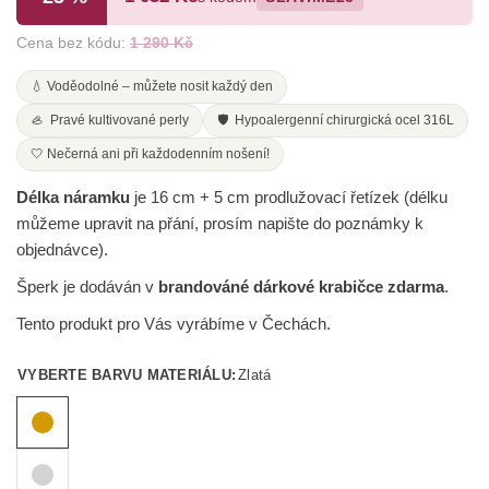
Cena bez kódu:
1 290 Kč
💧 Voděodolné – můžete nosit každý den
🦪 Pravé kultivované perly
🛡️ Hypoalergenní chirurgická ocel 316L
🤍 Nečerná ani při každodenním nošení!
Délka náramku
je 16 cm + 5 cm prodlužovací řetízek (délku
můžeme upravit na přání, prosím napište do poznámky k
objednávce).
Šperk je dodáván v
brandováné dárkové krabičce zdarma
.
Tento produkt pro Vás vyrábíme v Čechách.
VYBERTE BARVU MATERIÁLU:
Zlatá