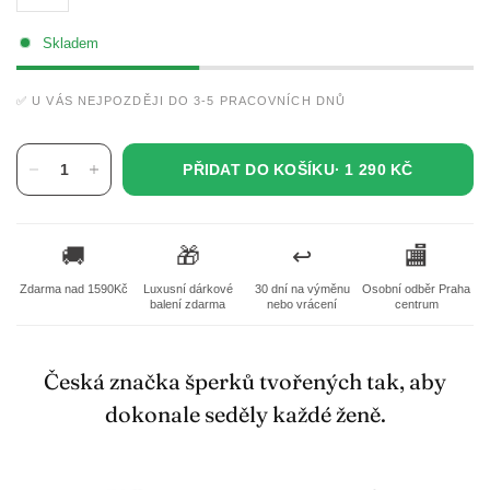
Skladem
✅ U VÁS NEJPOZDĚJI DO 3-5 PRACOVNÍCH DNŮ
PŘIDAT DO KOŠÍKU·
1 290 KČ
🚚
🎁
↩️
🏬
Zdarma nad 1590Kč
Luxusní dárkové
30 dní na výměnu
Osobní odběr Praha
balení zdarma
nebo vrácení
centrum
Česká značka šperků tvořených tak, aby
dokonale seděly každé ženě.