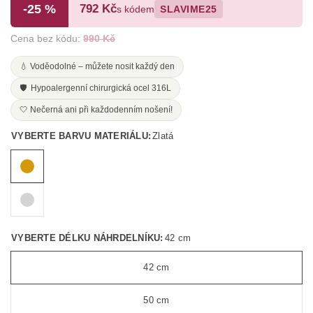
-25 %
792 Kč
s kódem
SLAVIME25
Cena bez kódu:
990 Kč
💧 Voděodolné – můžete nosit každý den
🛡️ Hypoalergenní chirurgická ocel 316L
🤍 Nečerná ani při každodenním nošení!
VYBERTE BARVU MATERIÁLU:
Zlatá
VYBERTE DÉLKU NÁHRDELNÍKU:
42 cm
42 cm
50 cm