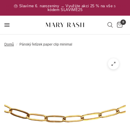
🎂 Slavíme 6. narozeniny → Využijte akci 25 % na vše s
kódem SLAVIME25
0
Domů
/
Pánský řetízek paper clip minimal