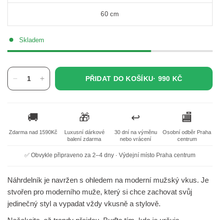
60 cm
Skladem
PŘIDAT DO KOŠÍKU·
990 KČ
🚚
🎁
↩️
🏬
Zdarma nad 1590Kč
Luxusní dárkové
30 dní na výměnu
Osobní odběr Praha
balení zdarma
nebo vrácení
centrum
✅ Obvykle připraveno za 2–4 dny · Výdejní místo Praha centrum
Náhrdelník je navržen s ohledem na moderní mužský vkus. Je
stvořen pro moderního muže, který si chce zachovat svůj
jedinečný styl a vypadat vždy vkusně a stylově.