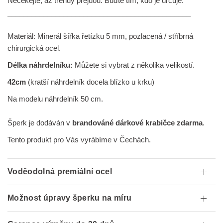
Nečekejte, až trendy přejdou. Buďte tím, kdo je určuje.
______________________________________________
Materiál:
Minerál
šířka řetízku 5
mm, pozlacená / stříbrná
chirurgická ocel.
Délka náhrdelníku:
Můžete si vybrat z několika velikostí.
42cm
(kratší náhrdelník docela blízko u krku)
N
a modelu náhrdelník 50 cm.
Šperk je dodáván v
brandováné dárkové krabičce zdarma
.
Tento produkt pro Vás vyrábíme v Čechách.
Voděodolná premiální ocel
Možnost úpravy šperku na míru