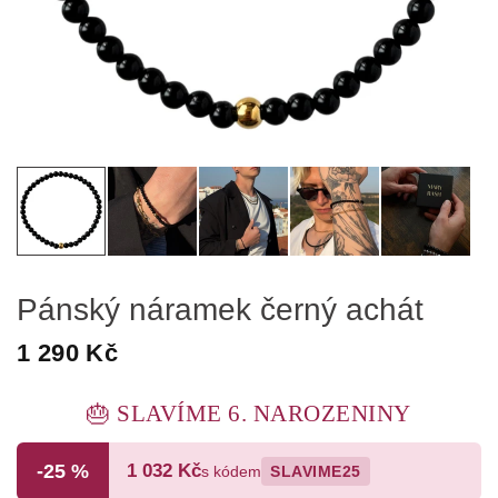
Pánský náramek černý achát
1 290 Kč
🎂 SLAVÍME 6. NAROZENINY
-25 %
1 032 Kč
s kódem
SLAVIME25