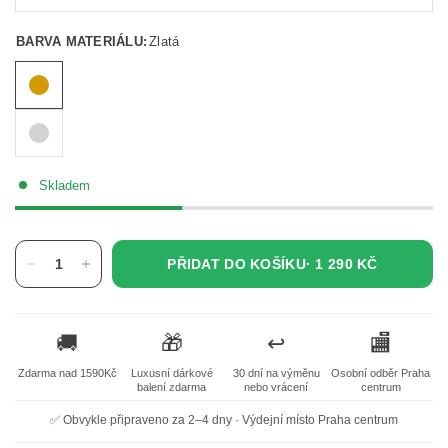
BARVA MATERIÁLU:
Zlatá
Skladem
PŘIDAT DO KOŠÍKU·
1 290 KČ
🚚
🎁
↩️
🏬
Zdarma nad 1590Kč
Luxusní dárkové
30 dní na výměnu
Osobní odběr Praha
balení zdarma
nebo vrácení
centrum
✅ Obvykle připraveno za 2–4 dny · Výdejní místo Praha centrum