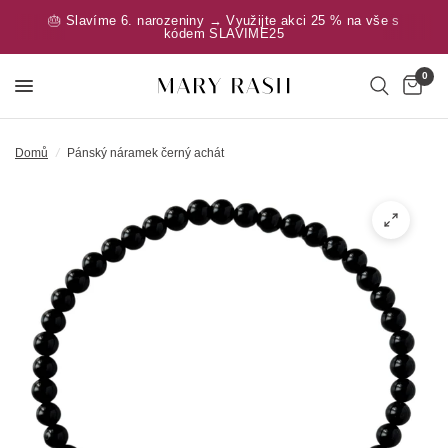
🎂 Slavíme 6. narozeniny → Využijte akci 25 % na vše s
kódem SLAVIME25
0
Domů
/
Pánský náramek černý achát