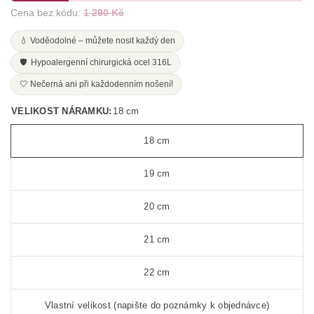
Cena bez kódu:
1 290 Kč
💧 Voděodolné – můžete nosit každý den
🛡️ Hypoalergenní chirurgická ocel 316L
🤍 Nečerná ani při každodenním nošení!
VELIKOST NÁRAMKU:
18 cm
18 cm
19 cm
20 cm
21 cm
22 cm
Vlastní velikost (napište do poznámky k objednávce)