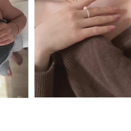
abinkou Vlny
Perlový náhrdelník Lola
1 890 Kč
OD
RYCHLÝ NÁHLED