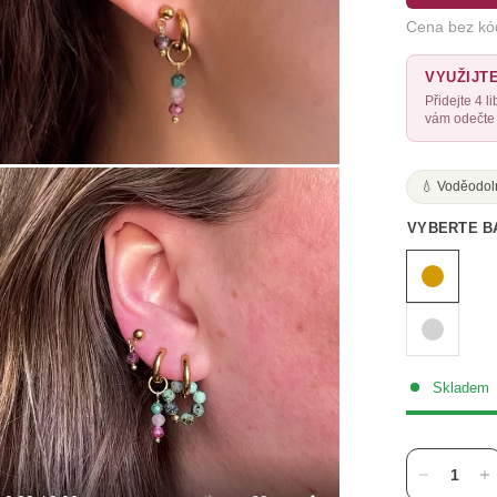
Cena bez kó
VYUŽIJT
Přidejte 4 
vám odečte 
💧 Voděodol
VYBERTE B
Skladem