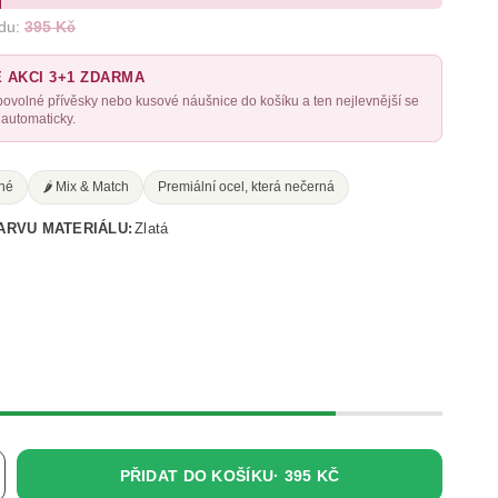
du:
395 Kč
E AKCI 3+1 ZDARMA
libovolné přívěsky nebo kusové náušnice do košíku a ten nejlevnější se
automaticky.
né
🌶️ Mix & Match
Premiální ocel, která nečerná
ARVU MATERIÁLU:
Zlatá
PŘIDAT DO KOŠÍKU·
395 KČ