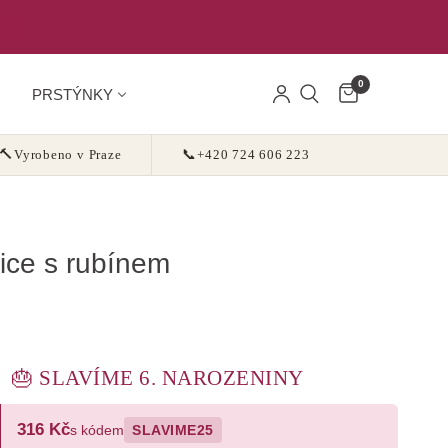
0
PRSTÝNKY
🔨
Vyrobeno v Praze
📞
+420 724 606 223
ice s rubínem
🎂 SLAVÍME 6. NAROZENINY
316 Kč
s kódem
SLAVIME25