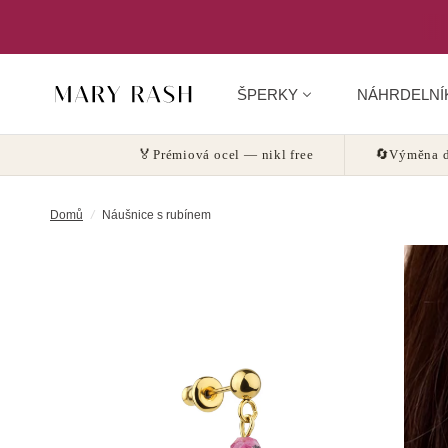
ŠPERKY
NÁHRDELNÍ
🏅
Prémiová ocel — nikl free
🔄
Výměna d
Domů
/
Náušnice s rubínem