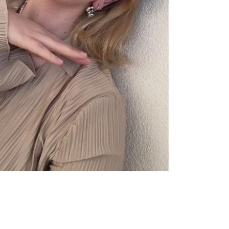
Jemný náhrdelník Eva
1 890 Kč
OD
RYCHLÝ NÁHLED