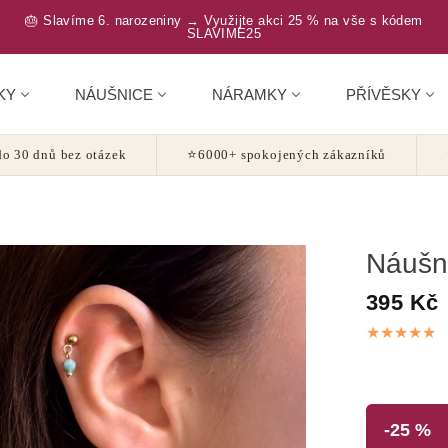
🎂 Slavíme 6. narozeniny → Využijte akci 25 % na vše s kódem
SLAVIME25
KY
NÁUŠNICE
NÁRAMKY
PŘÍVĚSKY
o 30 dnů bez otázek
⭐
6000+ spokojených zákazníků
Náušn
395 Kč
-25 %