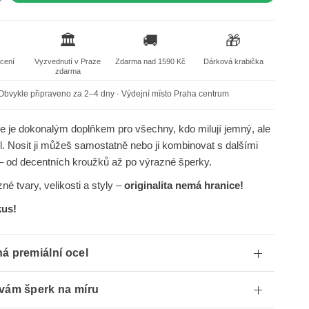
🏛️
🚚
🎁
acení
Vyzvednutí v Praze
Zdarma nad 1590 Kč
Dárková krabička
zdarma
Obvykle připraveno za 2–4 dny · Výdejní místo Praha centrum
e je dokonalým doplňkem pro všechny, kdo milují jemný, ale
tyl. Nosit ji můžeš samostatně nebo ji kombinovat s dalšími
– od decentních kroužků až po výrazné šperky.
né tvary, velikosti a styly –
originalita nemá hranice!
kus!
á premiální ocel
vám šperk na míru