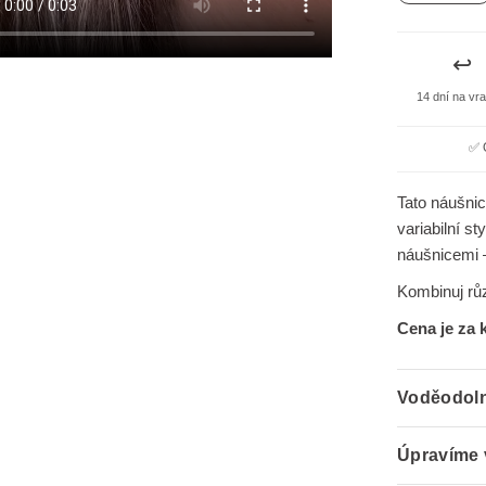
↩️
14 dní na vr
✅ 
Tato náušnic
variabilní s
náušnicemi 
Kombinuj růz
Cena je za 
Voděodoln
Úpravíme 