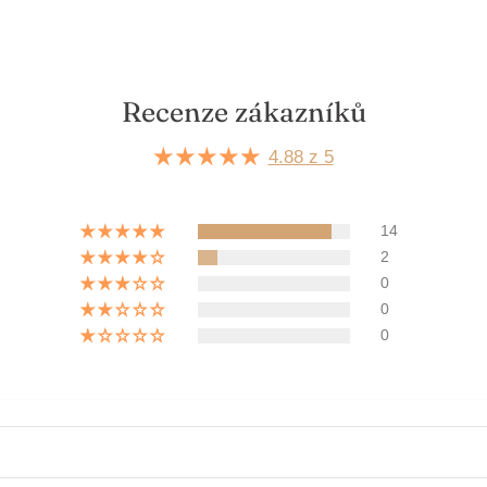
Recenze zákazníků
4.88 z 5
14
2
0
0
0