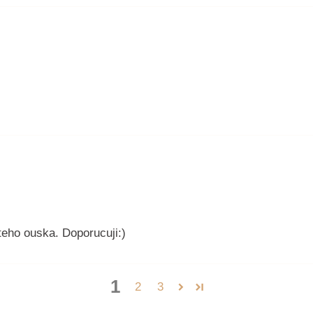
uteho ouska. Doporucuji:)
1
2
3