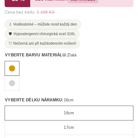
Cena bez kódu:
1 100 Kč
💧 Voděodolné – můžete nosit každý den
🛡️ Hypoalergenní chirurgická ocel 316L
🤍 Nečerná ani při každodenním nošení!
VYBERTE BARVU MATERIÁLU:
Zlatá
VYBERTE DÉLKU NÁRAMKU:
16cm
16cm
17cm