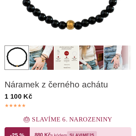
Náramek z černého achátu
1 100 Kč
🎂 SLAVÍME 6. NAROZENINY
-25 %
880 Kč
s kódem
SLAVIME25