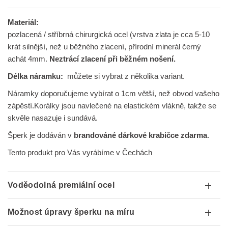
Materiál:
pozlacená / stříbrná chirurgická ocel (vrstva zlata je cca 5-10
krát silnější, než u běžného zlacení, přírodní minerál černý
achát 4mm.
Neztrácí zlacení při běžném nošení.
Délka náramku:
můžete si vybrat z několika variant.
Náramky doporučujeme vybírat o 1cm větší, než obvod vašeho
zápěstí.
Korálky jsou navlečené na elastickém vlákně, takže se
skvěle nasazuje i sundává.
Šperk je dodáván v
brandováné dárkové krabičce zdarma
.
Tento produkt pro Vás vyrábíme v Čechách
Voděodolná premiální ocel
Možnost úpravy šperku na míru