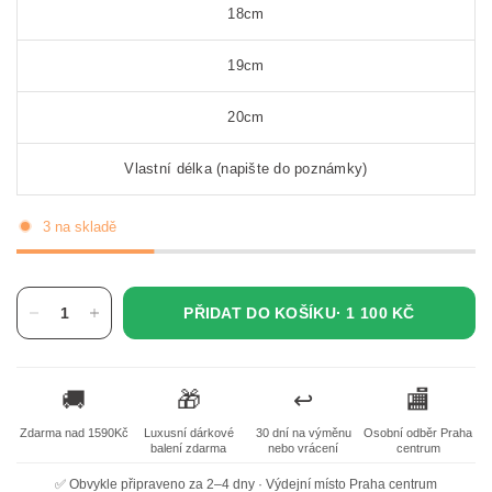
18cm
19cm
20cm
Vlastní délka (napište do poznámky)
3 na skladě
PŘIDAT DO KOŠÍKU·
1 100 KČ
🚚
🎁
↩️
🏬
Zdarma nad 1590Kč
Luxusní dárkové
30 dní na výměnu
Osobní odběr Praha
balení zdarma
nebo vrácení
centrum
✅ Obvykle připraveno za 2–4 dny · Výdejní místo Praha centrum