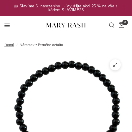
🎂 Slavíme 6. narozeniny → Využijte akci 25 % na vše s
kódem SLAVIME25
0
Domů
/
Náramek z černého achátu