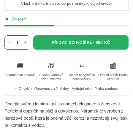
Vlastní délka (napište do poznámky k objednávce)
Skladem
PŘIDAT DO KOŠÍKU·
990 KČ
🚚
🎁
↩️
🏬
Zdarma nad 1590Kč
Luxusní dárkové
30 dní na výměnu
Osobní odběr Praha
balení zdarma
nebo vrácení
centrum
✅ Obvykle připraveno za 2–4 dny · Výdejní místo Praha centrum
Dodejte svému letnímu outfitu nádech elegance a ženskosti.
Perfektní doplněk na pláž a dovolenou. Náramek je vyroben z
nerezové oceli, která je odolná vůči korozi a neztrácejí svůj lesk
při kontaktu s vodou.