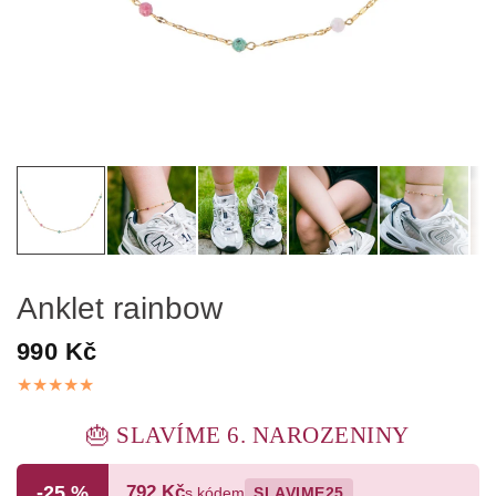
Anklet rainbow
990 Kč
🎂 SLAVÍME 6. NAROZENINY
-25 %
792 Kč
s kódem
SLAVIME25