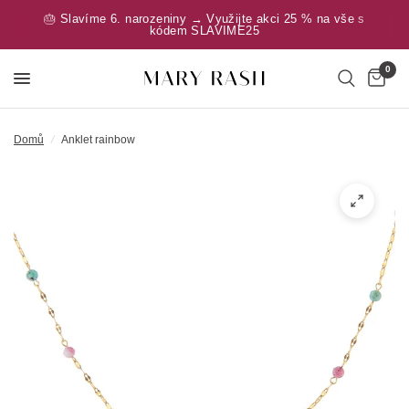
🎂 Slavíme 6. narozeniny → Využijte akci 25 % na vše s
kódem SLAVIME25
0
Domů
/
Anklet rainbow