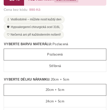
Cena bez kódu:
990 Kč
💧 Voděodolné – můžete nosit každý den
🛡️ Hypoalergenní chirurgická ocel 316L
🤍 Nečerná ani při každodenním nošení!
VYBERTE BARVU MATERÁLU:
Pozlacená
Pozlacená
Stříbrná
VYBERTE DÉLKU NÁRAMKU:
20cm + 5cm
20cm + 5cm
24cm + 5cm