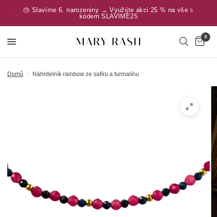
🎂 Slavíme 6. narozeniny → Využijte akci 25 % na vše s
kódem SLAVIME25
0
Domů
/
Náhrdelník rainbow ze safíru a turmalínu