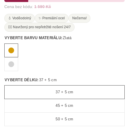
Cena bez kódu:
1 590 Kč
💧 Voděodolný
✨ Premiální ocel
Nečerna!
🧘‍♀️ Navržený pro nepřetržité nošení 24/7
VYBERTE BARVU MATERIÁLU:
Zlatá
VYBERTE DÉLKU:
37 + 5 cm
37 + 5 cm
45 + 5 cm
50 + 5 cm