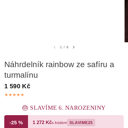
1
/
6
Náhrdelník rainbow ze safíru a
turmalínu
1 590 Kč
🎂 SLAVÍME 6. NAROZENINY
-25 %
1 272 Kč
s kódem
SLAVIME25