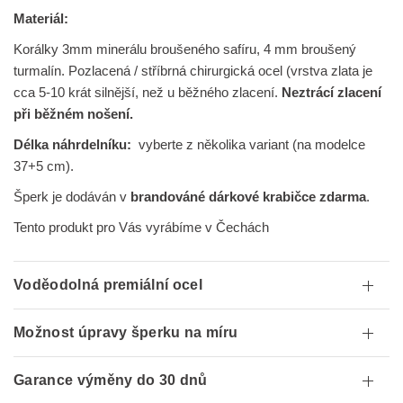
Materiál:
Korálky 3mm minerálu broušeného safíru, 4 mm broušený
turmalín. Pozlacená / stříbrná chirurgická ocel (vrstva zlata je
cca 5-10 krát silnější, než u běžného zlacení.
Neztrácí zlacení
při běžném nošení.
Délka náhrdelníku:
vyberte z několika variant (na modelce
37+5 cm).
Šperk je dodáván v
brandováné dárkové krabičce zdarma
.
Tento produkt pro Vás vyrábíme v Čechách
Voděodolná premiální ocel
Možnost úpravy šperku na míru
Garance výměny do 30 dnů