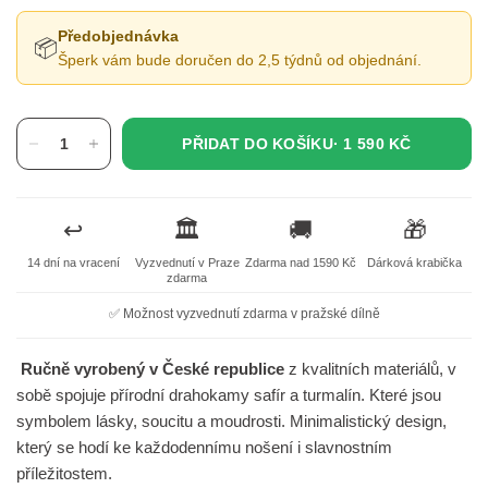
Předobjednávka
📦
Šperk vám bude doručen do 2,5 týdnů od objednání.
PŘIDAT DO KOŠÍKU·
1 590 KČ
↩️
🏛️
🚚
🎁
14 dní na vracení
Vyzvednutí v Praze
Zdarma nad 1590 Kč
Dárková krabička
zdarma
✅ Možnost vyzvednutí zdarma v pražské dílně
Ručně vyrobený v České republice
z kvalitních materiálů, v
sobě spojuje přírodní drahokamy safír a turmalín. Které jsou
symbolem lásky, soucitu a moudrosti. Minimalistický design,
který se hodí ke každodennímu nošení i slavnostním
příležitostem.