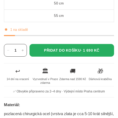
50 cm
55 cm
1 na skladě
PŘIDAT DO KOŠÍKU·
1 690 KČ
↩️
🏛️
🚚
🎁
14 dní na vracení
Vyzvednutí v Praze
Zdarma nad 1590 Kč
Dárková krabička
zdarma
✅ Obvykle připraveno za 2–4 dny · Výdejní místo Praha centrum
Materiál:
pozlacená chirurgická ocel (vrstva zlata je cca 5-10 krát silnější,