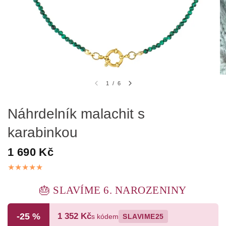
1
/
6
Náhrdelník malachit s
karabinkou
1 690 Kč
🎂 SLAVÍME 6. NAROZENINY
-25 %
1 352 Kč
s kódem
SLAVIME25