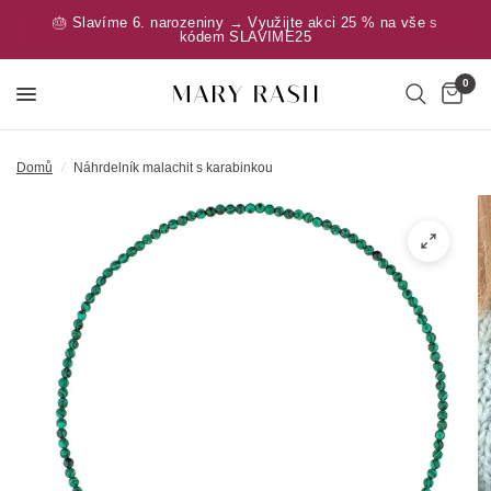
🎂 Slavíme 6. narozeniny → Využijte akci 25 % na vše s
kódem SLAVIME25
0
Domů
/
Náhrdelník malachit s karabinkou