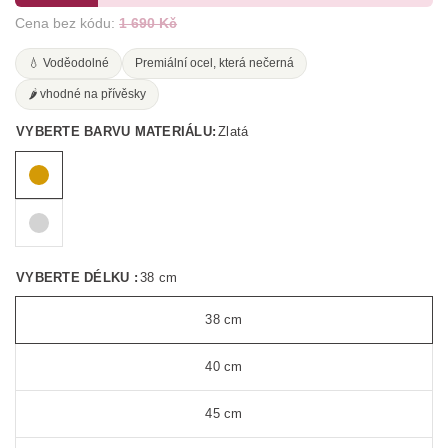
Cena bez kódu:
1 690 Kč
💧 Voděodolné
Premiální ocel, která nečerná
🌶️ vhodné na přívěsky
VYBERTE BARVU MATERIÁLU:
Zlatá
VYBERTE DÉLKU :
38 cm
38 cm
40 cm
45 cm