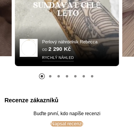
Perlový náhrdelník Rebecca
2 290 Kč
OD
RYCHLÝ NÁHLED
Recenze zákazníků
Buďte první, kdo napíše recenzi
Napsat recenzi