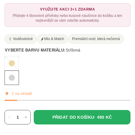
VYUŽIJTE AKCI 3+1 ZDARMA
Přidejte 4 libovolné přívěsky nebo kusové náušnice do košíku a ten
nejlevnější se vám odečte automaticky.
💧 Voděodolné
🌶️ Mix & Match
Premiální ocel, která nečerná
VYBERTE BARVU MATERIÁLU:
Stříbrná
Zlatá
1 na skladě
PŘIDAT DO KOŠÍKU·
490 KČ