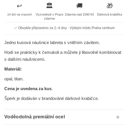
↩️
🏛️
🚚
🎁
14 dní na vracení
Vyzvednutí v Praze
Zdarma nad 1590 Kč
Dárková krabička
zdarma
✅ Obvykle připraveno za 2–4 dny · Výdejní místo Praha centrum
Jedno kusová náušnice labreta s vnitřním závitem.
Hodí se prakticky k čemukoli a můžete ji libovolně kombinovat
s dalšími náušnicemi.
Materiál:
opal, titan.
Cena je uvedena za kus
.
Šperk je dodáván v brandováné dárkové krabičce.
Voděodolná premiální ocel