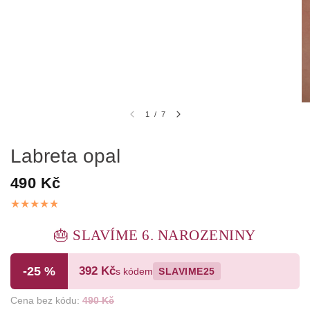
1
/
7
Labreta opal
490 Kč
🎂 SLAVÍME 6. NAROZENINY
-25 %
392 Kč
s kódem
SLAVIME25
Cena bez kódu:
490 Kč