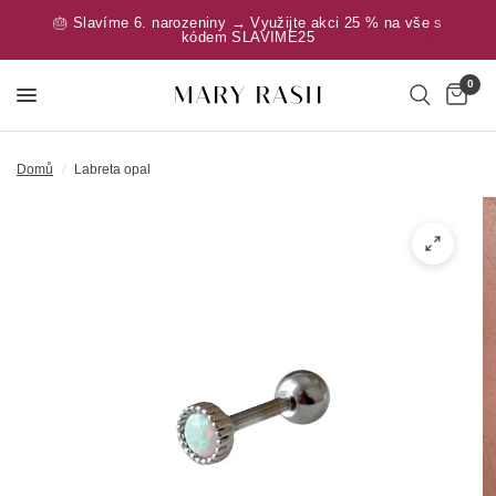
🎂 Slavíme 6. narozeniny → Využijte akci 25 % na vše s
kódem SLAVIME25
0
Domů
/
Labreta opal