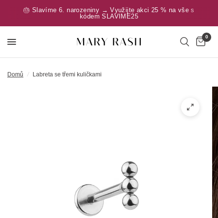
🎂 Slavíme 6. narozeniny → Využijte akci 25 % na vše s
kódem SLAVIME25
0
Domů
/
Labreta se třemi kuličkami