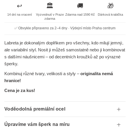
↩️
🏛️
🚚
🎁
14 dní na vracení
Vyzvednutí v Praze
Zdarma nad 1590 Kč
Dárková krabička
zdarma
✅ Obvykle připraveno za 2–4 dny · Výdejní místo Praha centrum
Labreta je dokonalým doplňkem pro všechny, kdo milují jemný,
ale variabilní styl. Nosit ji můžeš samostatně nebo ji kombinovat
s dalšími náušnicemi – od decentních kroužků až po výrazné
šperky.
Kombinuj různé tvary, velikosti a styly –
originalita nemá
hranice!
Cena je za kus!
Voděodolná premiální ocel
Úpravíme vám šperk na míru