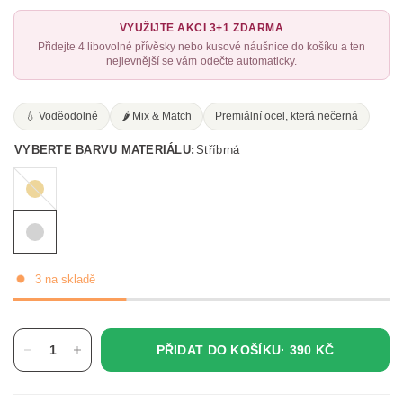
VYUŽIJTE AKCI 3+1 ZDARMA
Přidejte 4 libovolné přívěsky nebo kusové náušnice do košíku a ten
nejlevnější se vám odečte automaticky.
💧 Voděodolné
🌶️ Mix & Match
Premiální ocel, která nečerná
VYBERTE BARVU MATERIÁLU:
Stříbrná
Zlatá
3 na skladě
PŘIDAT DO KOŠÍKU·
390 KČ