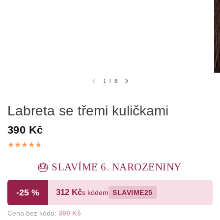
1
/
8
Labreta se třemi kuličkami
390 Kč
🎂 SLAVÍME 6. NAROZENINY
-25 %
312 Kč
s kódem
SLAVIME25
Cena bez kódu:
390 Kč