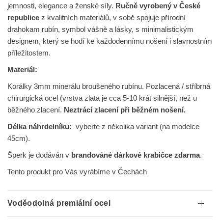
jemnosti, elegance a ženské síly.
Ručně vyrobený v České
republice
z kvalitních materiálů, v sobě spojuje přírodní
drahokam rubín, symbol vášně a lásky, s minimalistickým
designem, který se hodí ke každodennímu nošení i slavnostním
příležitostem.
Materiál:
Korálky 3mm minerálu broušeného rubínu. Pozlacená / stříbrná
chirurgická ocel (vrstva zlata je cca 5-10 krát silnější, než u
běžného zlacení.
Neztrácí zlacení při běžném nošení.
Délka náhrdelníku:
vyberte z několika variant (na modelce
45cm).
Šperk je dodáván v
brandováné dárkové krabičce zdarma
.
Tento produkt pro Vás vyrábíme v Čechách
Voděodolná premiální ocel