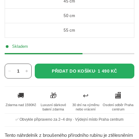
45 cm
50 cm
55 cm
Skladem
PŘIDAT DO KOŠÍKU·
1 490 KČ
🚚
🎁
↩️
🏬
Zdarma nad 1590Kč
Luxusní dárkové
30 dní na výměnu
Osobní odběr Praha
balení zdarma
nebo vrácení
centrum
✅ Obvykle připraveno za 2–4 dny · Výdejní místo Praha centrum
Tento náhrdelník z broušeného přírodního rubínu je ztělesněním