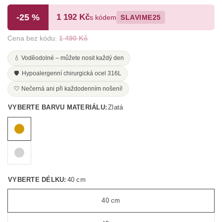
-25 %
1 192 Kč
s kódem
SLAVIME25
Cena bez kódu:
1 490 Kč
💧 Voděodolné – můžete nosit každý den
🛡️ Hypoalergenní chirurgická ocel 316L
🤍 Nečerná ani při každodenním nošení!
VYBERTE BARVU MATERIÁLU:
Zlatá
VYBERTE DÉLKU:
40 cm
40 cm