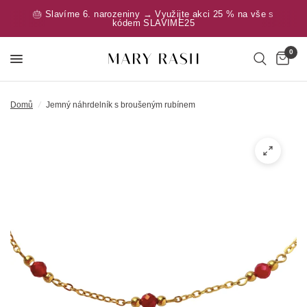
🎂 Slavíme 6. narozeniny → Využijte akci 25 % na vše s
kódem SLAVIME25
0
Domů
/
Jemný náhrdelník s broušeným rubínem