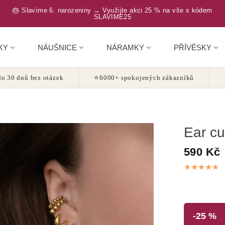
🎂 Slavíme 6. narozeniny → Využijte akci 25 % na vše s kódem
SLAVIME25
KY
NÁUŠNICE
NÁRAMKY
PŘÍVĚSKY
o 30 dnů bez otázek
⭐
6000+ spokojených zákazníků
Ear cuf
590 Kč
-25 %