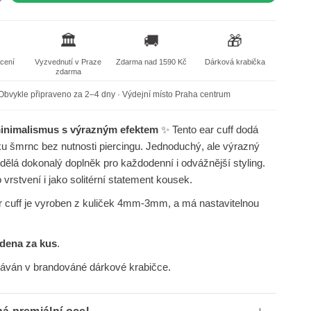
🏛️
🚚
🎁
acení
Vyzvednutí v Praze
Zdarma nad 1590 Kč
Dárková krabička
zdarma
Obvykle připraveno za 2–4 dny · Výdejní místo Praha centrum
minimalismus s výrazným efektem
✨ Tento ear cuff dodá
u šmrnc bez nutnosti piercingu. Jednoduchý, ale výrazný
 dělá dokonalý doplněk pro každodenní i odvážnější styling.
 vrstvení i jako solitérní statement kousek.
 cuff je vyroben z kuliček 4mm-3mm, a má nastavitelnou
edena za kus
.
dáván v brandováné dárkové krabičce.