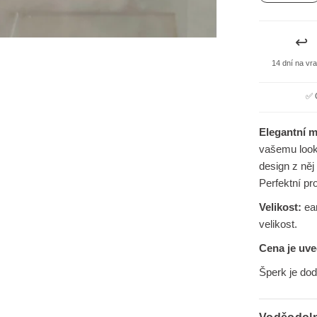
↩️
14 dní na vr
✅ 
Elegantní 
vašemu look
design z něj
Perfektní pro
Velikost:
ear
velikost.
Cena je uv
Šperk je do