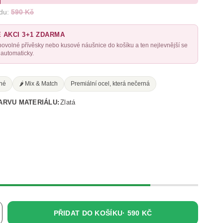
du:
590 Kč
E AKCI 3+1 ZDARMA
libovolné přívěsky nebo kusové náušnice do košíku a ten nejlevnější se
automaticky.
né
🌶️ Mix & Match
Premiální ocel, která nečerná
ARVU MATERIÁLU:
Zlatá
PŘIDAT DO KOŠÍKU·
590 KČ