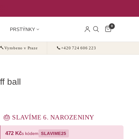
0
PRSTÝNKY
🔨
Vyrobeno v Praze
📞
+420 724 606 223
f ball
🎂 SLAVÍME 6. NAROZENINY
472 Kč
s kódem
SLAVIME25