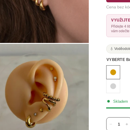
Cena bez kó
VYUŽIJT
Přidejte 4 
vám odečte 
💧 Voděodol
VYBERTE B
Skladem