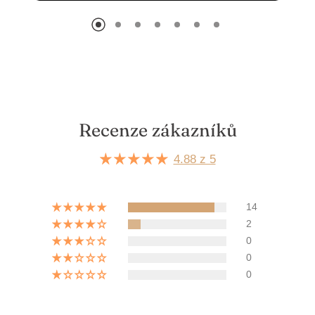
Recenze zákazníků
4.88 z 5
14
2
0
0
0