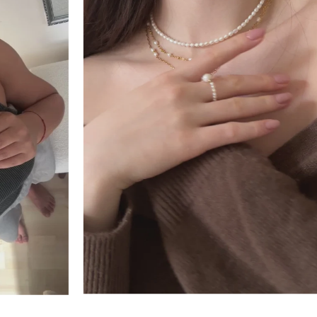
abinkou Vlny
Perlový náhrdelník Lola
1 890 Kč
OD
RYCHLÝ NÁHLED