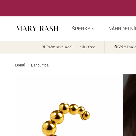
ŠPERKY
NÁHRDELNÍ
🏅
Prémiová ocel — nikl free
🔄
Výměna d
Domů
/
Ear cuff ball