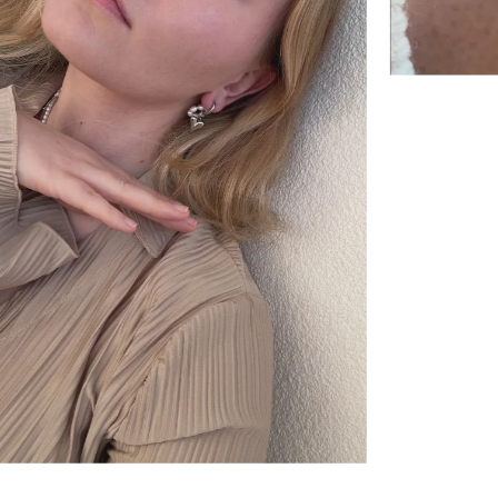
Jemný náhrdelník Eva
1 890 Kč
OD
RYCHLÝ NÁHLED