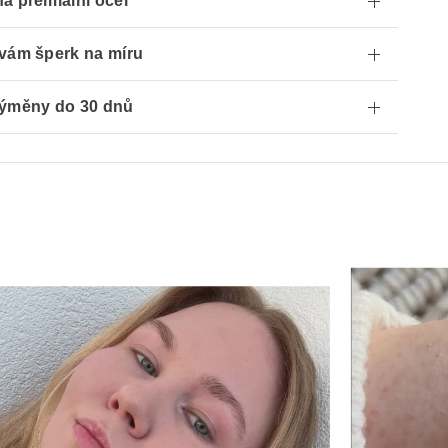
á premiální ocel
vám šperk na míru
ýměny do 30 dnů