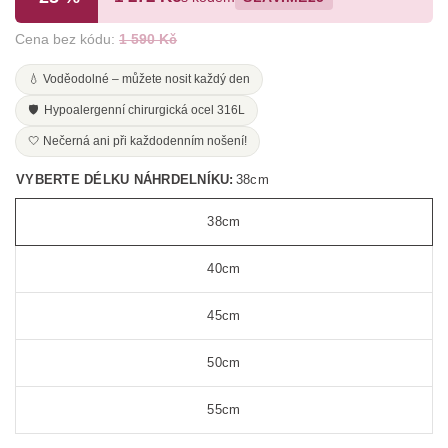
Cena bez kódu:
1 590 Kč
💧 Voděodolné – můžete nosit každý den
🛡️ Hypoalergenní chirurgická ocel 316L
🤍 Nečerná ani při každodenním nošení!
VYBERTE DÉLKU NÁHRDELNÍKU:
38cm
38cm
40cm
45cm
50cm
55cm