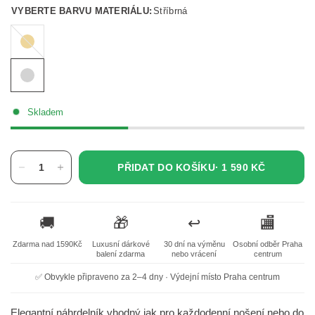
VYBERTE BARVU MATERIÁLU:
Stříbrná
Zlatá
Skladem
PŘIDAT DO KOŠÍKU·
1 590 KČ
🚚
🎁
↩️
🏬
Zdarma nad 1590Kč
Luxusní dárkové
30 dní na výměnu
Osobní odběr Praha
balení zdarma
nebo vrácení
centrum
✅ Obvykle připraveno za 2–4 dny · Výdejní místo Praha centrum
Elegantní náhrdelník vhodný jak pro každodenní nošení nebo do