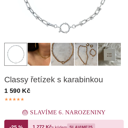
Classy řetízek s karabinkou
1 590 Kč
🎂 SLAVÍME 6. NAROZENINY
-25 %
1 272 Kč
s kódem
SLAVIME25