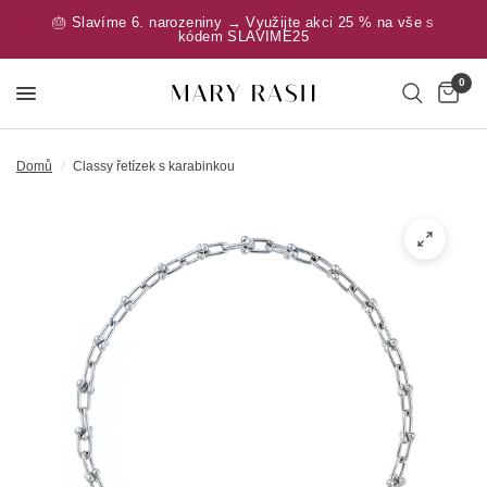
🎂 Slavíme 6. narozeniny → Využijte akci 25 % na vše s
kódem SLAVIME25
0
Domů
/
Classy řetízek s karabinkou