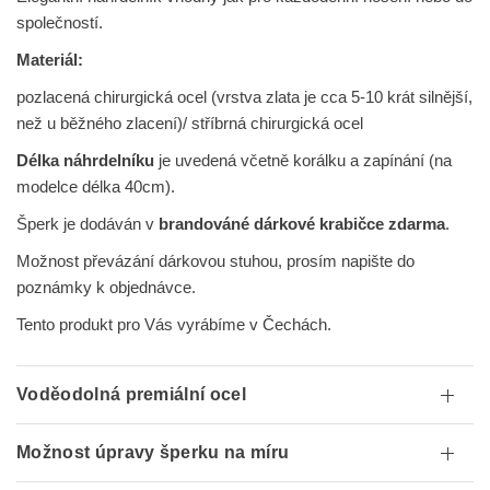
společností.
Materiál:
pozlacená chirurgická ocel (vrstva zlata je cca 5-10 krát silnější,
než u běžného zlacení)/ stříbrná chirurgická ocel
Délka náhrdelníku
je uvedená včetně korálku a zapínání (na
modelce délka 40cm).
Šperk je dodáván v
brandováné dárkové krabičce zdarma
.
Možnost převázání dárkovou stuhou, prosím napište do
poznámky k objednávce.
Tento produkt pro Vás vyrábíme v Čechách.
Voděodolná premiální ocel
Možnost úpravy šperku na míru