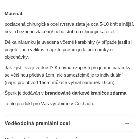
Materiál:
pozlacená chirurgická ocel
(vrstva zlata je cca 5-10 krát silnější,
než u běžného zlacení)/ nebo stříbrná chirurgická ocel.
Délka náramku je uvedená včetně karabinky (v případě jestli si
přejete jinou velikost napište prosím ji do poznámky u
objednávky.
Jak zjistit svoji velikost? K obvodu zápěstí pro jemné náramky
se většinou přidává 1cm, ale samozřejmě je to
individuální
(např. pro obvod 15cm můžete vybrat náramek 16cm)
Šperk je dodáván v
brandováné dárkové krabičce zdarma
.
Tento produkt pro Vás vyrábíme v Čechách.
Voděodolná premiální ocel