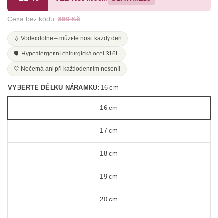
Cena bez kódu:
890 Kč
💧 Voděodolné – můžete nosit každý den
🛡️ Hypoalergenní chirurgická ocel 316L
🤍 Nečerná ani při každodenním nošení!
VYBERTE DÉLKU NÁRAMKU:
16 cm
16 cm
17 cm
18 cm
19 cm
20 cm