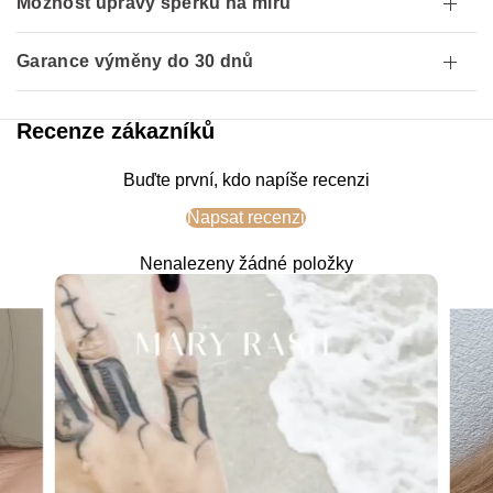
Možnost úpravy šperku na míru
Garance výměny do 30 dnů
Recenze zákazníků
Buďte první, kdo napíše recenzi
Napsat recenzi
Nenalezeny žádné položky