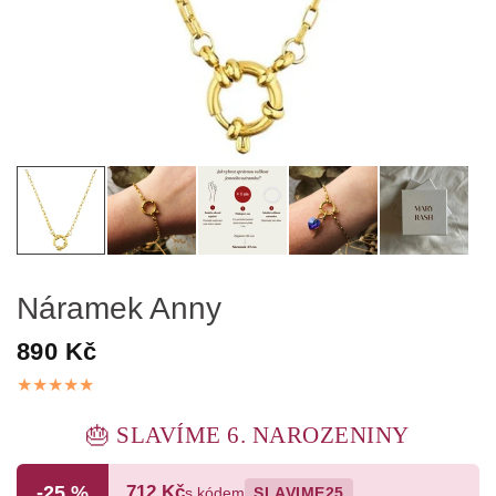
Náramek Anny
890 Kč
🎂 SLAVÍME 6. NAROZENINY
-25 %
712 Kč
s kódem
SLAVIME25