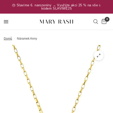
🎂 Slavíme 6. narozeniny → Využijte akci 25 % na vše s
kódem SLAVIME25
0
Domů
/
Náramek Anny