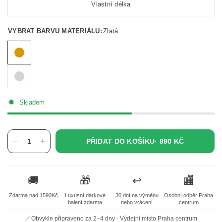
Vlastní délka
VYBRAT BARVU MATERIÁLU:
Zlatá
Skladem
PŘIDAT DO KOŠÍKU·
890 KČ
🚚
🎁
↩️
🏬
Zdarma nad 1590Kč
Luxusní dárkové
30 dní na výměnu
Osobní odběr Praha
balení zdarma
nebo vrácení
centrum
✅ Obvykle připraveno za 2–4 dny · Výdejní místo Praha centrum