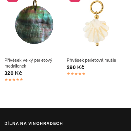
RYCHLÝ NÁHLED
RYCHLÝ NÁHLED
Přívěsek velký perleťový
Přívěsek perleťová mušle
medailonek
290 Kč
320 Kč
DÍLNA NA VINOHRADECH