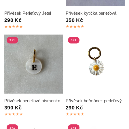
RYCHLÝ NÁHLED
RYCHLÝ NÁHLED
Přívěsek Perleťový Jetel
Přívěsek kytička perleťová
290 Kč
350 Kč
3+1
3+1
RYCHLÝ NÁHLED
RYCHLÝ NÁHLED
Přívěsek perleťové písmenko
Přívěsek heřmánek perleťový
390 Kč
290 Kč
3+1
3+1