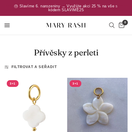
🎂 Slavíme 6. narozeniny → Využijte akci 25 % na vše s
kódem SLAVIME25
0
Přívěsky z perleti
FILTROVAT A SEŘADIT
3+1
3+1