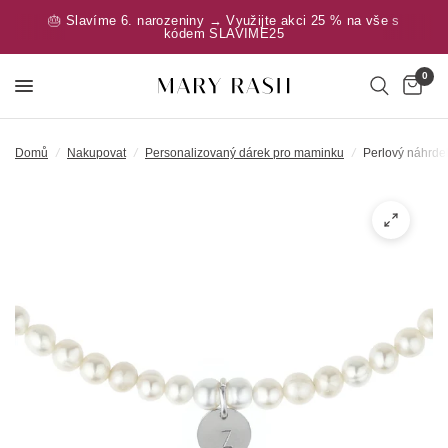
🎂 Slavíme 6. narozeniny → Využijte akci 25 % na vše s
kódem SLAVIME25
0
Domů
/
Nakupovat
/
Personalizovaný dárek pro maminku
/
Perlový náhrde