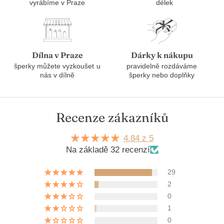
vyrábíme v Praze
délek
Dílna v Praze
Dárky k nákupu
šperky můžete vyzkoušet u
pravidelně rozdáváme
nás v dílně
šperky nebo doplňky
Recenze zákazníků
4.84 z 5
Na základě 32 recenzí
29
2
0
1
0