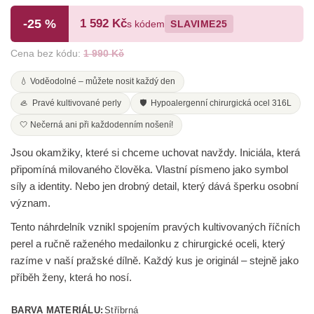
-25 %
1 592 Kč
s kódem
SLAVIME25
Cena bez kódu:
1 990 Kč
💧 Voděodolné – můžete nosit každý den
🦪 Pravé kultivované perly
🛡️ Hypoalergenní chirurgická ocel 316L
🤍 Nečerná ani při každodenním nošení!
Jsou okamžiky, které si chceme uchovat navždy. Iniciála, která
připomíná milovaného člověka. Vlastní písmeno jako symbol
síly a identity. Nebo jen drobný detail, který dává šperku osobní
význam.
Tento náhrdelník vznikl spojením pravých kultivovaných říčních
perel a ručně raženého medailonku z chirurgické oceli, který
razíme v naší pražské dílně. Každý kus je originál – stejně jako
příběh ženy, která ho nosí.
BARVA MATERIÁLU:
Stříbrná