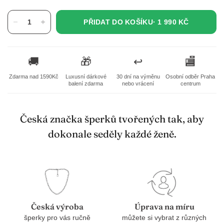
PŘIDAT DO KOŠÍKU·
1 990 KČ
🚚
🎁
↩️
🏬
Zdarma nad 1590Kč
Luxusní dárkové
30 dní na výměnu
Osobní odběr Praha
balení zdarma
nebo vrácení
centrum
Česká značka šperků tvořených tak, aby
dokonale seděly každé ženě.
Česká výroba
Úprava na míru
šperky pro vás ručně
můžete si vybrat z různých