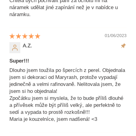
Chtěla bych pochválit paní za ochotu mi na
náramek udělat jiné zapínání než je v nabídce u
náramku.
01/06/2023
A.Z.
Super!!!
Dlouho jsem toužila po špercích z perel. Objednala
jsem si dekoraci od Maryrash, protože vypadají
jedinečně a velmi rafinovaně. Nelitovala jsem, že
jsem si ho objednala!
Zpočátku jsem si myslela, že to bude příliš dlouhé
a přívěsek může být příliš velký, ale perfektně to
sedí a vypada to prostě rozkošně!!!
Maria je kouzelníce, jsem nadšená! <3