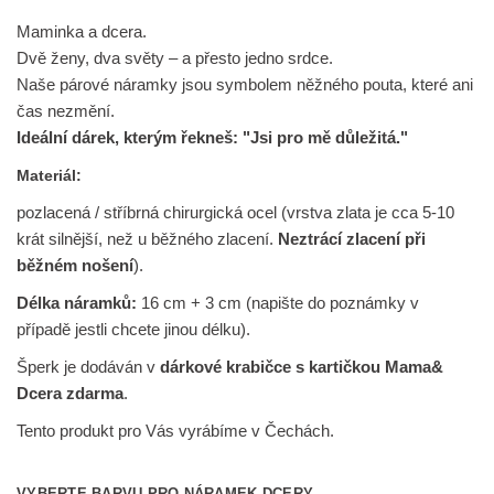
Maminka a dcera.
Dvě ženy, dva světy – a přesto jedno srdce.
Naše párové náramky jsou symbolem něžného pouta, které ani
čas nezmění.
Ideální dárek, kterým řekneš: "Jsi pro mě důležitá."
Materiál:
pozlacená / stříbrná chirurgická ocel (vrstva zlata je cca 5-10
krát silnější, než u běžného zlacení.
Neztrácí zlacení při
běžném nošení
).
Délka náramků:
16 cm + 3 cm (napište do poznámky v
případě jestli chcete jinou délku).
Šperk je dodáván v
dárkové krabičce s kartičkou Mama&
Dcera zdarma
.
Tento produkt pro Vás vyrábíme v Čechách.
VYBERTE BARVU PRO NÁRAMEK DCERY