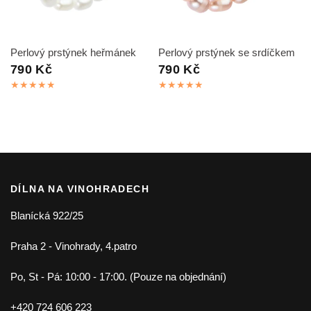
RYCHLÝ NÁHLED
RYCHLÝ NÁHLED
Perlový prstýnek heřmánek
Perlový prstýnek se srdíčkem
790 Kč
790 Kč
DÍLNA NA VINOHRADECH
Blanícká 922/25
Praha 2 - Vinohrady, 4.patro
Po, St - Pá: 10:00 - 17:00. (Pouze na objednání)
+420 724 606 223