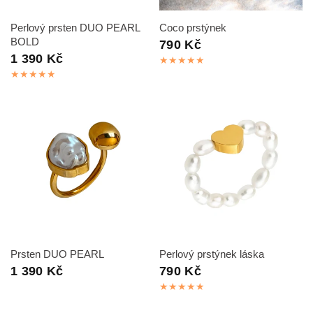
RYCHLÝ NÁHLED
RYCHLÝ NÁHLED
Perlový prsten DUO PEARL
Coco prstýnek
BOLD
790 Kč
1 390 Kč
RYCHLÝ NÁHLED
RYCHLÝ NÁHLED
Prsten DUO PEARL
Perlový prstýnek láska
1 390 Kč
790 Kč