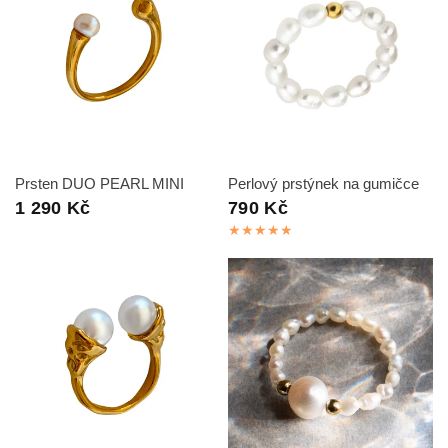
RYCHLÝ NÁHLED
RYCHLÝ NÁHLED
Prsten DUO PEARL MINI
Perlový prstýnek na gumičce
1 290 Kč
790 Kč