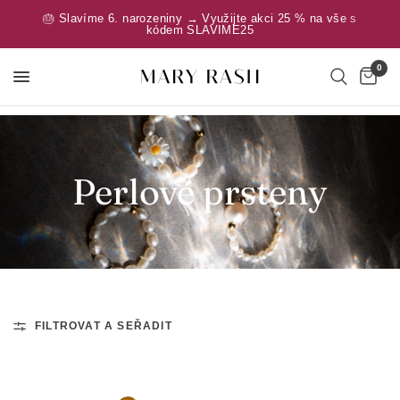
🎂 Slavíme 6. narozeniny → Využijte akci 25 % na vše s
kódem SLAVIME25
0
Perlové prsteny
FILTROVAT A SEŘADIT