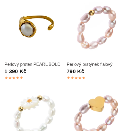
RYCHLÝ NÁHLED
RYCHLÝ NÁHLED
Perlový prsten PEARL BOLD
Perlový prstýnek fialový
1 390 Kč
790 Kč