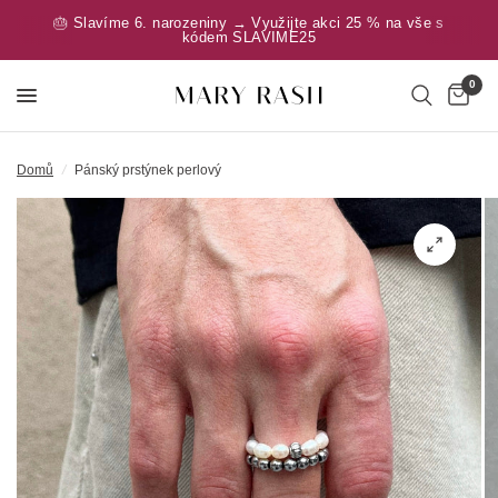
🎂 Slavíme 6. narozeniny → Využijte akci 25 % na vše s
kódem SLAVIME25
0
Domů
/
Pánský prstýnek perlový