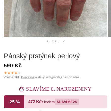
1
/
6
Pánský prstýnek perlový
590 Kč
Včetně DPH
Dopravné
a slevy se vypočítají na pokladně.
🎂 SLAVÍME 6. NAROZENINY
-25 %
472 Kč
s kódem
SLAVIME25