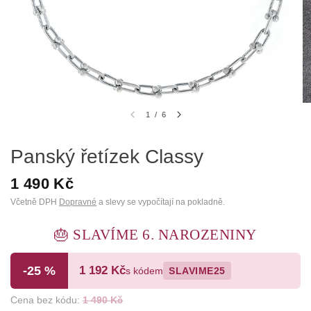
1
/
6
Panský řetízek Classy
1 490 Kč
Včetně DPH
Dopravné
a slevy se vypočítají na pokladně.
🎂 SLAVÍME 6. NAROZENINY
-25 %
1 192 Kč
s kódem
SLAVIME25
Cena bez kódu:
1 490 Kč