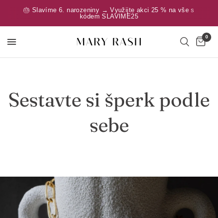
🎂 Slavíme 6. narozeniny → Využijte akci 25 % na vše s
kódem SLAVIME25
0
Sestavte si šperk podle
sebe