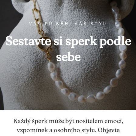
VÁŠ PŘÍBĚH, VÁŠ STYL
Sestavte si šperk podle
sebe
Každý šperk může být nositelem emocí,
vzpomínek a osobního stylu. Objevte